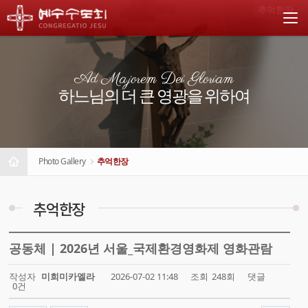
추억한장
Ad Majorem Dei Gloriam
하느님의 더 큰 영광을 위하여
Photo Gallery
추억한장
추억한장
공동체 | 2026년 서울_국제환경영화제 영화관람
작성자
미희미카엘라
2026-07-02 11:48
조회
248회
댓글
0건