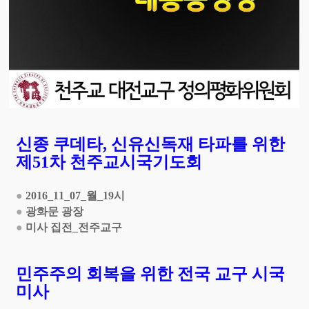
신종 쿠데타
신유신독재 타파를 위한
,
제
차
천주교시국기도회
51
●
월
시
2016_11_07_
_19
●
광화문 광장
●
미사 집전
전주교구
_
민주주의 회복을 위한 전국 교구 시국
미사