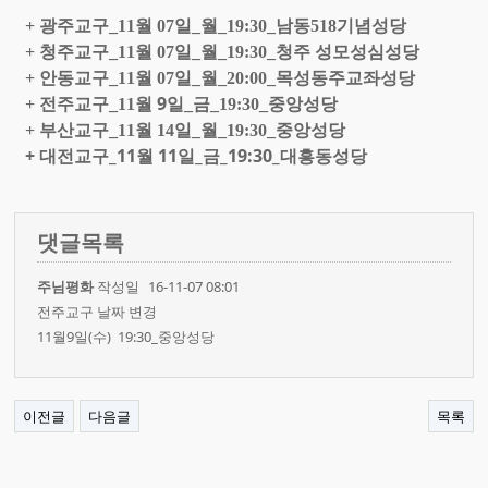
광주교구
월
일
월
남동
기념성당
+
_11
07
_
_19:30_
518
청주교구
월
일
월
청주 성모성심성당
+
_11
07
_
_19:30_
안동교구
월
일
월
목성동주교좌성당
+
_11
07
_
_20:00_
전주교구
월 9
일
금
중앙성당
+
_11
_
_19:30_
부산교구
월
일
월
중앙성당
+
_11
14
_
_19:30_
+ 대전교구_11월 11일_금_19:30_대흥동성당
댓글목록
주님평화
작성일
16-11-07 08:01
전주교구 날짜 변경
11월9일(수) 19:30_중앙성당
이전글
다음글
목록