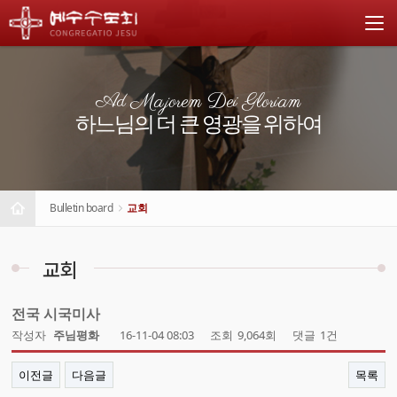
Ad Majorem Dei Gloriam
하느님의 더 큰 영광을 위하여
Bulletin board
교회
교회
전국 시국미사
작성자
주님평화
16-11-04 08:03
조회
9,064회
댓글
1건
이전글
다음글
목록