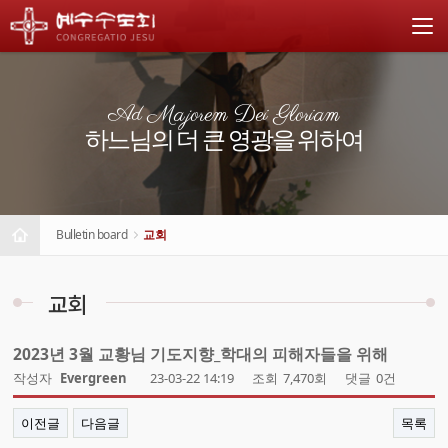
Ad Majorem Dei Gloriam
하느님의 더 큰 영광을 위하여
Bulletin board
교회
교회
2023년 3월 교황님 기도지향_학대의 피해자들을 위해
작성자
Evergreen
23-03-22 14:19
조회
7,470회
댓글
0건
이전글
다음글
목록