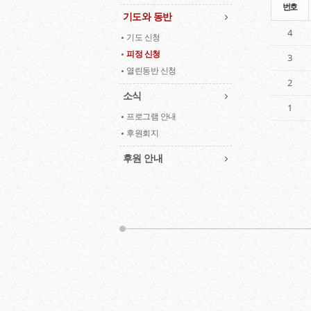
번호
기도와 동반
4
기도 신청
피정 신청
3
열린동반 신청
2
소식
1
프로그램 안내
후원회지
후원 안내