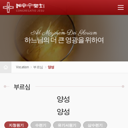
Ad Majorem Dei Gloriam
하느님의 더 큰 영광을 위하여
Vocation
부르심
양성
부르심
양성
양성
지청원기
수련기
유기서원기
삼수련기