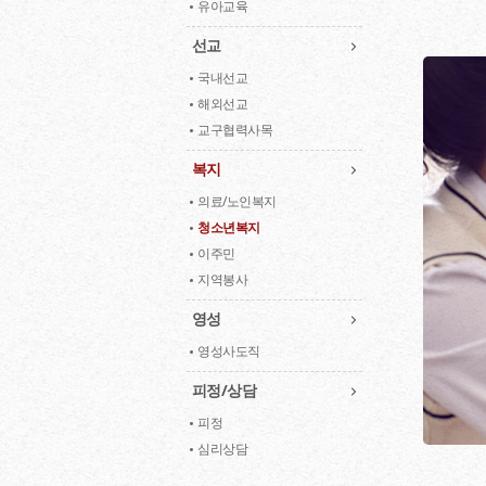
유아교육
선교
국내선교
해외선교
교구협력사목
복지
의료/노인복지
청소년복지
이주민
지역봉사
영성
영성사도직
피정/상담
피정
심리상담