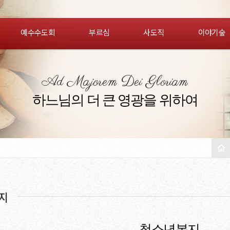
예수수도회
부르심
사도직
이야기숲
Ad Majorem Dei Gloriam
하느님의 더 큰 영광을 위하여
지
청소년복지