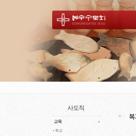
사도직
복
교육
학교